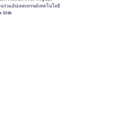
านร่วมอัปเดตเทรนด์เทคโนโลยี
e 11th